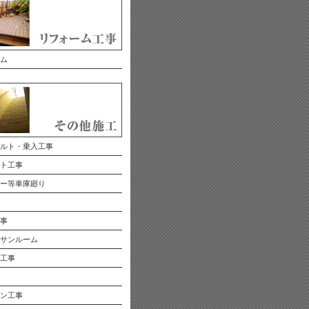
ム
ルト・乗入工事
ト工事
ー等車庫廻り
事
サンルーム
工事
ン工事