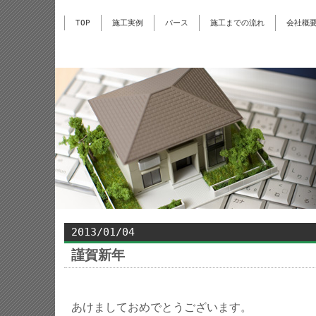
TOP
施工実例
パース
施工までの流れ
会社概
2013/01/04
謹賀新年
あけましておめでとうございます。