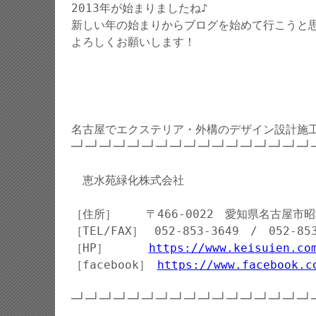
2013年が始まりましたね♪
新しい年の始まりからブログを始めて行こうと
よろしくお願いします！
名古屋でエクステリア・外構のデザイン設計施
─┘─┘─┘─┘─┘─┘─┘─┘─┘─┘─┘─┘─┘─┘─┘─┘─┘
恵水苑緑化株式会社
［住所］ 〒466-0022 愛知県名古屋市昭和
［TEL/FAX］ 052-853-3649 / 052-853
［HP］
https://www.keisuien.co
［facebook］
https://www.facebook.c
─┘─┘─┘─┘─┘─┘─┘─┘─┘─┘─┘─┘─┘─┘─┘─┘─┘