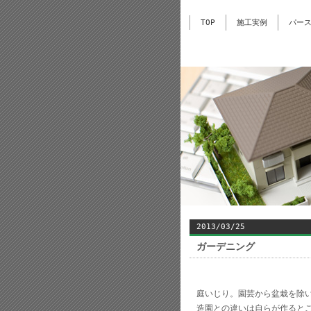
TOP
施工実例
パー
2013/03/25
ガーデニング
庭いじり。園芸から盆栽を除
造園との違いは自らが作ると