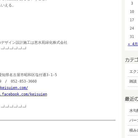
3
もいえる。
10
17
24
31
のデザイン設計施工は恵水苑緑化株式会社
« 4月
┘─┘─┘─┘─┘─┘─┘
エク
愛知県名古屋市昭和区塩付通3-1-5
9 / 052-853-3660
雑談 
keisuien.com/
.facebook.com/keisuien
┘─┘─┘─┘─┘─┘─┘
水勾
パー
積み