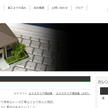
ス
施工までの流れ
会社概要
お問い合わせ
ブログ
カテゴリー
エクステリア用語集
,
エクステリア用語集（か行）
月
いて簡単なレンガ工事などまで含んだ用語。
ころに重点があるということ。