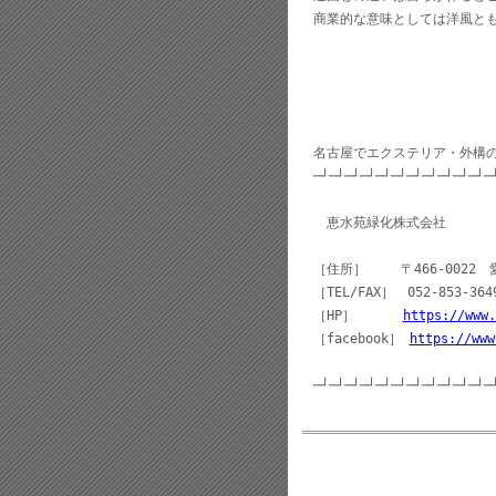
商業的な意味としては洋風と
名古屋でエクステリア・外構
─┘─┘─┘─┘─┘─┘─┘─┘─┘─┘─┘─
恵水苑緑化株式会社
［住所］ 〒466-0022 
［TEL/FAX］ 052-853-364
［HP］
https://www.
［facebook］
https://www
─┘─┘─┘─┘─┘─┘─┘─┘─┘─┘─┘─