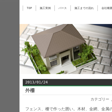
TOP
施工実例
パース
施工までの流れ
会社概
2013/01/24
外柵
カテゴリー
フェンス、柵で作った囲い。木材、金網、金属