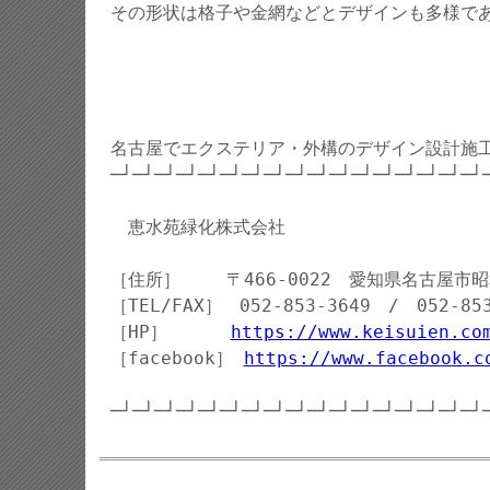
その形状は格子や金網などとデザインも多様で
名古屋でエクステリア・外構のデザイン設計施
─┘─┘─┘─┘─┘─┘─┘─┘─┘─┘─┘─┘─┘─┘─┘─┘─┘
恵水苑緑化株式会社
［住所］ 〒466-0022 愛知県名古屋市昭和
［TEL/FAX］ 052-853-3649 / 052-853
［HP］
https://www.keisuien.co
［facebook］
https://www.facebook.c
─┘─┘─┘─┘─┘─┘─┘─┘─┘─┘─┘─┘─┘─┘─┘─┘─┘