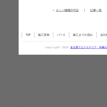
«
カッパ捕獲許可証
|
記事一覧
TOP
施工実例
パース
施工までの流れ
会社
Copyright 2026
名古屋でエクステリア・外構の