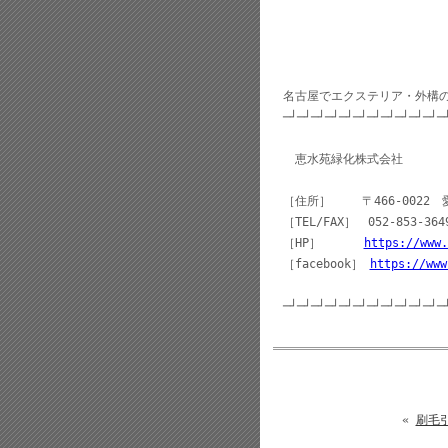
名古屋でエクステリア・外構
─┘─┘─┘─┘─┘─┘─┘─┘─┘─┘─┘─
恵水苑緑化株式会社
［住所］ 〒466-0022 
［TEL/FAX］ 052-853-364
［HP］
https://www.
［facebook］
https://www
─┘─┘─┘─┘─┘─┘─┘─┘─┘─┘─┘─
«
刷毛