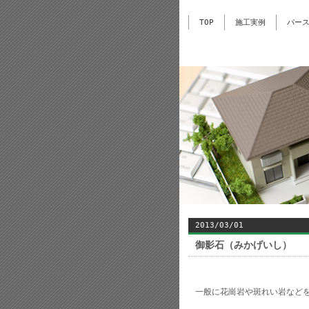
TOP
施工実例
パー
2013/03/01
御影石（みかげいし）
一般に花崗岩や斑れい岩など