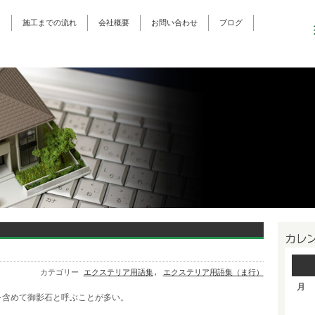
ス
施工までの流れ
会社概要
お問い合わせ
ブログ
カテゴリー
エクステリア用語集
,
エクステリア用語集（ま行）
月
を含めて御影石と呼ぶことが多い。