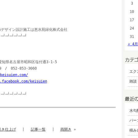
3
10
17
24
のデザイン設計施工は恵水苑緑化株式会社
┘─┘─┘─┘─┘─┘─┘
31
« 4月
愛知県名古屋市昭和区塩付通3-1-5
9 / 052-853-3660
エク
keisuien.com/
.facebook.com/keisuien
雑談 
┘─┘─┘─┘─┘─┘─┘
水勾
パー
引き仕上げ
|
記事一覧
|
両開き
»
積み