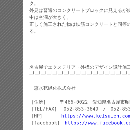
ク。
外見は普通のコンクリートブロックに見えるが
中は空洞が大きく、
正しく施工された物は鉄筋コンクリートと同等
る。
名古屋でエクステリア・外構のデザイン設計施
─┘─┘─┘─┘─┘─┘─┘─┘─┘─┘─┘─┘─┘─┘─┘─┘─┘
恵水苑緑化株式会社
［住所］ 〒466-0022 愛知県名古屋市昭和
［TEL/FAX］ 052-853-3649 / 052-853
［HP］
https://www.keisuien.co
［facebook］
https://www.facebook.c