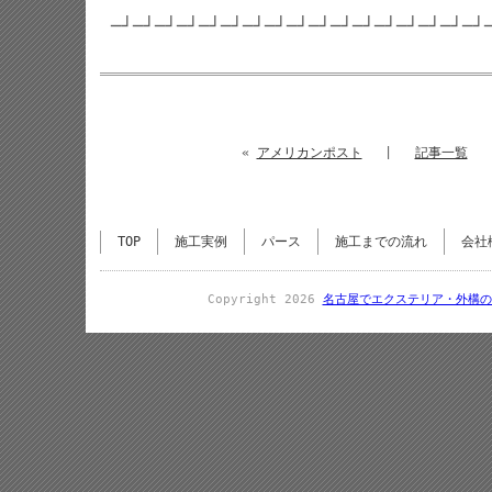
─┘─┘─┘─┘─┘─┘─┘─┘─┘─┘─┘─┘─┘─┘─┘─┘─┘
«
アメリカンポスト
|
記事一覧
TOP
施工実例
パース
施工までの流れ
会社
Copyright 2026
名古屋でエクステリア・外構の