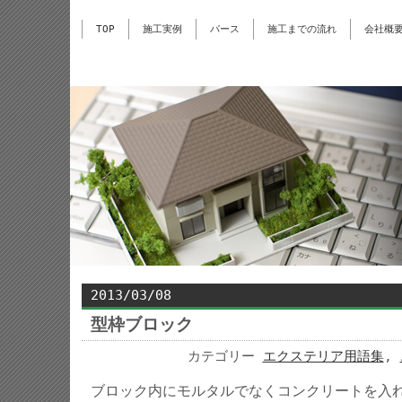
TOP
施工実例
パース
施工までの流れ
会社概
2013/03/08
型枠ブロック
カテゴリー
エクステリア用語集
,
ブロック内にモルタルでなくコンクリートを入