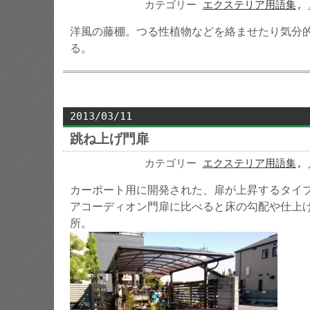
カテゴリー
エクステリア用語集
,
洋風の藤棚。つる性植物などを絡ませたり気分
る。
2013/03/11
跳ね上げ門扉
カテゴリー
エクステリア用語集
,
カーポート用に開発された、扉が上昇するタイ
アコーディオン門扉に比べると床の勾配や仕上
所。