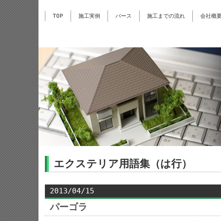
TOP
施工実例
パース
施工までの流れ
会社概
エクステリア用語集（は行）
2013/04/15
パーゴラ